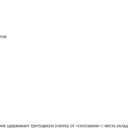
тов
ров удерживает тротуарную плитку от «сползания» с места укла